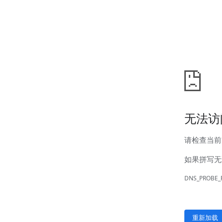
汊河厂区
商务合作
商业合作
CMO
投资者关系
公司公告
投资者互动
人力资源
人才理念
系统培训
艾匠培训计划
福利体系
招贤纳士
首页
关于我们
核心竞争力
历程&荣誉
发展规划
企业文化
新闻资讯